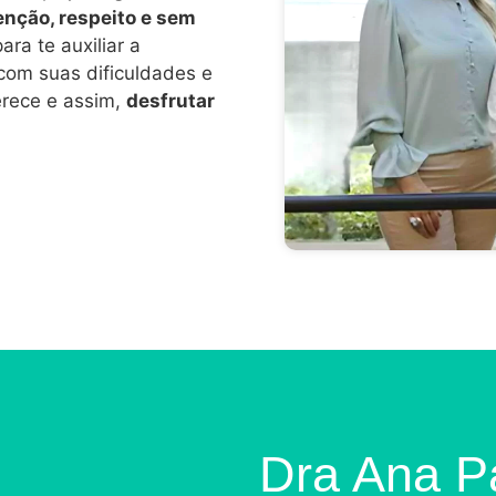
enção, respeito e sem
ra te auxiliar a
 com suas dificuldades e
erece e assim,
desfrutar
Dra Ana Pa