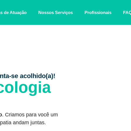
s de Atuação
Nossos Serviços
Profissionais
FA
nta-se acolhido(a)!
cologia
o
. Criamos para você um
patia andam juntas.