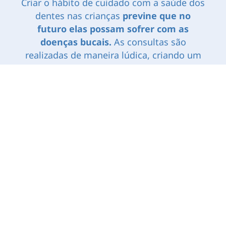
Criar o hábito de cuidado com a saúde dos
dentes nas crianças
previne que no
futuro elas possam sofrer com as
doenças bucais.
As consultas são
realizadas de maneira lúdica, criando um
ambiente amigável e agradável para que a
criança se sinta à vontade dentro do
consultório. É uma experiência diferente,
com objetivo de criar um vínculo com a
criança e com a família.
◾ Dentista para gestantes
dentista para grávidas, dentista para mulheres grávidas
A visita ao dentista durante o período de