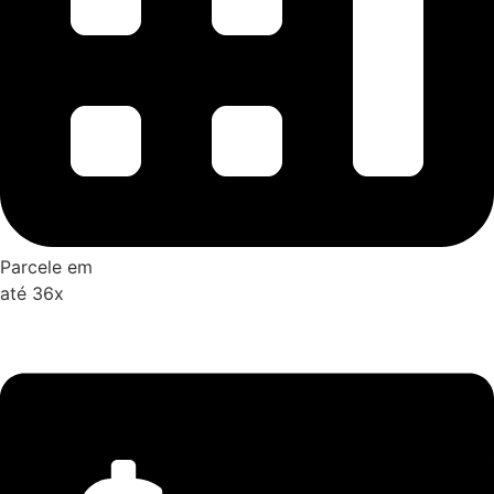
Parcele em
até 36x