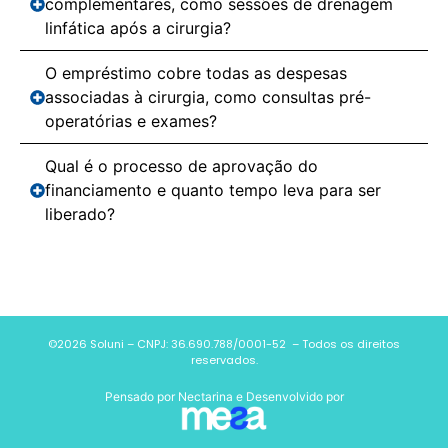
complementares, como sessões de drenagem
linfática após a cirurgia?
O empréstimo cobre todas as despesas
associadas à cirurgia, como consultas pré-
operatórias e exames?
Qual é o processo de aprovação do
financiamento e quanto tempo leva para ser
liberado?
©2026 Soluni – CNPJ: 36.690.788/0001-52 – Todos os direitos
reservados.
Pensado por
Nectarina
e Desenvolvido por