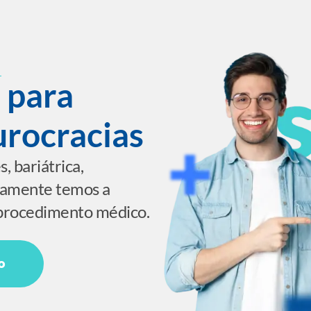
 para
urocracias
s, bariátrica,
ertamente temos a
procedimento médico.
o