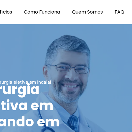
ícios
Como Funciona
Quem Somos
FAQ
rurgia eletiva em Indaial
rurgia
etiva em
lando em