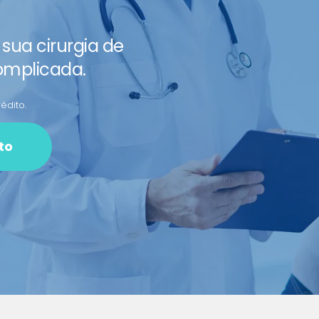
sua cirurgia de
omplicada.
édito.
to