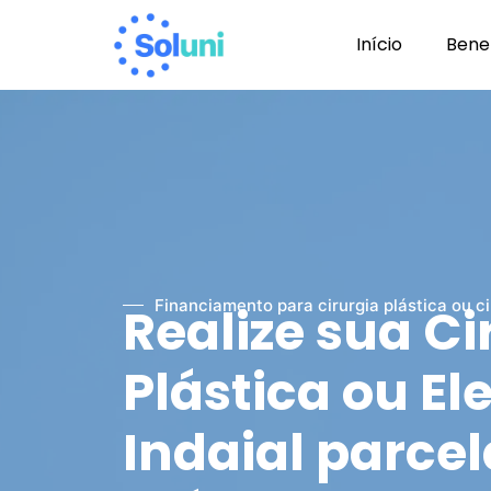
Início
Benef
Financiamento para cirurgia plástica ou ci
Realize sua Ci
Plástica ou El
Indaial parce