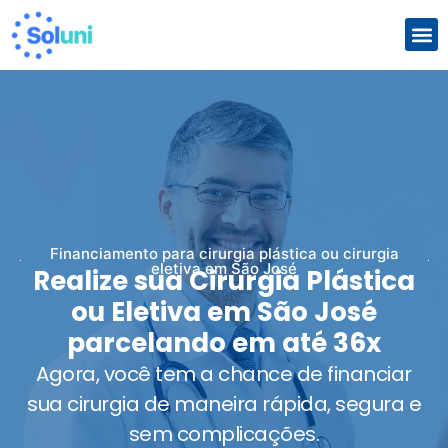
Com
Que
Financiamento para cirurgia plástica ou cirurgia
eletiva em São José
Realize sua Cirurgia Plástica
ou Eletiva em São José
parcelando em até 36x
Agora, você tem a chance de financiar
sua cirurgia de maneira rápida, segura e
sem complicações.