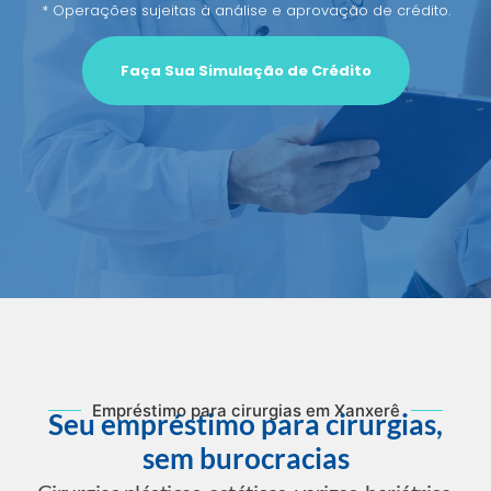
* Operações sujeitas à análise e aprovação de crédito.
Faça Sua Simulação de Crédito
Empréstimo para cirurgias em Xanxerê
Seu empréstimo para cirurgias,
sem burocracias