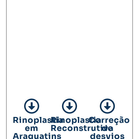
Rinoplastia
Rinoplastia
Correção
em
Reconstrutiva
de
Araguatins
desvios