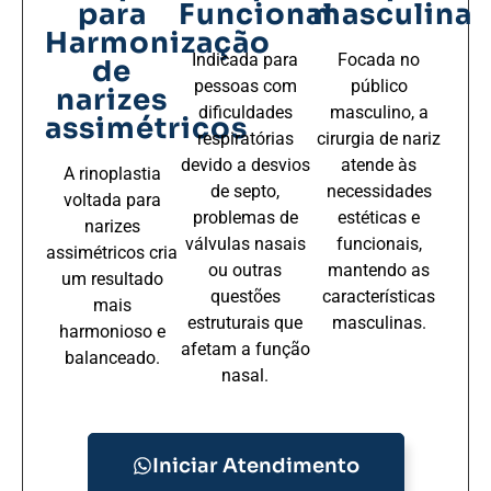
para
Funcional
masculina
Harmonização
Indicada para
Focada no
de
pessoas com
público
narizes
dificuldades
masculino, a
assimétricos
respiratórias
cirurgia de nariz
devido a desvios
atende às
A rinoplastia
de septo,
necessidades
voltada para
problemas de
estéticas e
narizes
válvulas nasais
funcionais,
assimétricos cria
ou outras
mantendo as
um resultado
questões
características
mais
estruturais que
masculinas.
harmonioso e
afetam a função
balanceado.
nasal.
Iniciar Atendimento