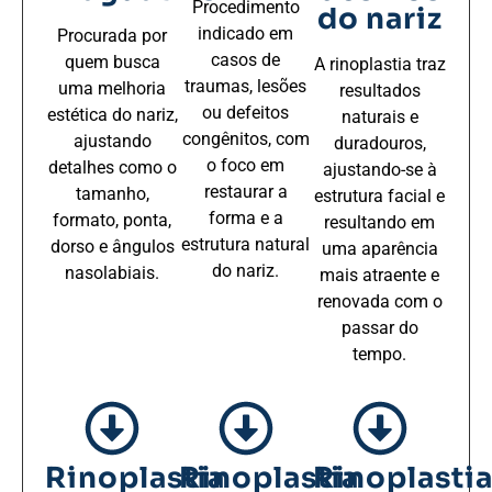
Procedimento
do nariz
indicado em
Procurada por
casos de
quem busca
A rinoplastia traz
traumas, lesões
uma melhoria
resultados
ou defeitos
estética do nariz,
naturais e
congênitos, com
ajustando
duradouros,
o foco em
detalhes como o
ajustando-se à
restaurar a
tamanho,
estrutura facial e
forma e a
formato, ponta,
resultando em
estrutura natural
dorso e ângulos
uma aparência
do nariz.
nasolabiais.
mais atraente e
renovada com o
passar do
tempo.
Rinoplastia
Rinoplastia
Rinoplasti