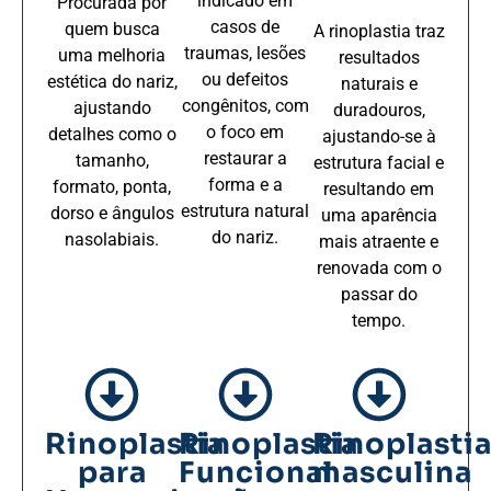
indicado em
Procurada por
casos de
quem busca
A rinoplastia traz
traumas, lesões
uma melhoria
resultados
ou defeitos
estética do nariz,
naturais e
congênitos, com
ajustando
duradouros,
o foco em
detalhes como o
ajustando-se à
restaurar a
tamanho,
estrutura facial e
forma e a
formato, ponta,
resultando em
estrutura natural
dorso e ângulos
uma aparência
do nariz.
nasolabiais.
mais atraente e
renovada com o
passar do
tempo.
Rinoplastia
Rinoplastia
Rinoplasti
para
Funcional
masculina