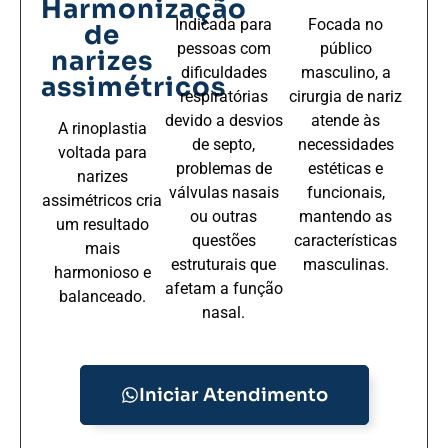
Harmonização
Indicada para
Focada no
de
pessoas com
público
narizes
dificuldades
masculino, a
assimétricos
respiratórias
cirurgia de nariz
devido a desvios
atende às
A rinoplastia
de septo,
necessidades
voltada para
problemas de
estéticas e
narizes
válvulas nasais
funcionais,
assimétricos cria
ou outras
mantendo as
um resultado
questões
características
mais
estruturais que
masculinas.
harmonioso e
afetam a função
balanceado.
nasal.
Iniciar Atendimento