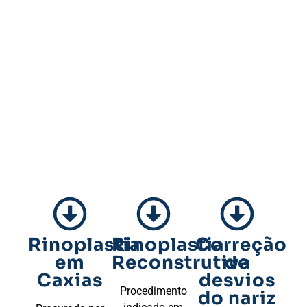
Rinoplastia
Rinoplastia
Correção
em
Reconstrutiva
de
Caxias
desvios
Procedimento
do nariz