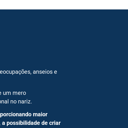
eocupações, anseios e
de um mero
nal no nariz.
oporcionando maior
a possibilidade de criar