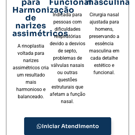
para
Funcional
masculina
Harmonização
Indicada para
Cirurgia nasal
de
pessoas com
ajustada para
narizes
dificuldades
homens,
assimétricos
respiratórias
preservando a
devido a desvios
essência
A rinoplastia
de septo,
masculina em
voltada para
problemas de
cada detalhe
narizes
válvulas nasais
estético e
assimétricos cria
ou outras
funcional.
um resultado
questões
mais
estruturais que
harmonioso e
afetam a função
balanceado.
nasal.
Iniciar Atendimento