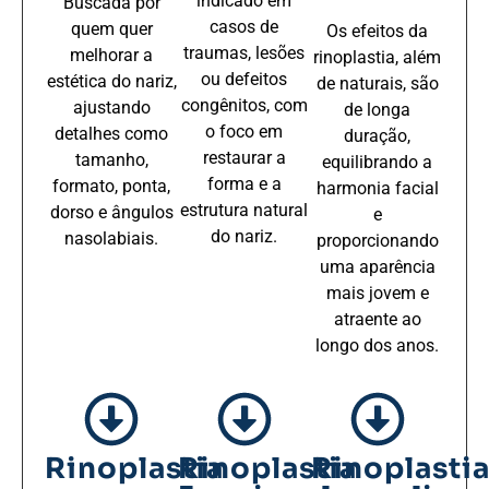
indicado em
Buscada por
casos de
quem quer
Os efeitos da
traumas, lesões
melhorar a
rinoplastia, além
ou defeitos
estética do nariz,
de naturais, são
congênitos, com
ajustando
de longa
o foco em
detalhes como
duração,
restaurar a
tamanho,
equilibrando a
forma e a
formato, ponta,
harmonia facial
estrutura natural
dorso e ângulos
e
do nariz.
nasolabiais.
proporcionando
uma aparência
mais jovem e
atraente ao
longo dos anos.
Rinoplastia
Rinoplastia
Rinoplasti