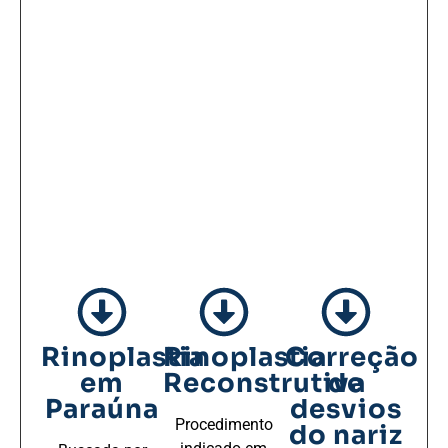
Rinoplastia
Rinoplastia
Correção
em
Reconstrutiva
de
Paraúna
desvios
Procedimento
do nariz