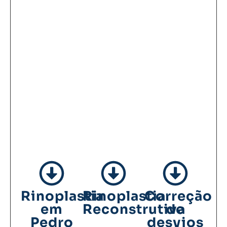
Rinoplastia
Rinoplastia
Correção
em
Reconstrutiva
de
Pedro
desvios