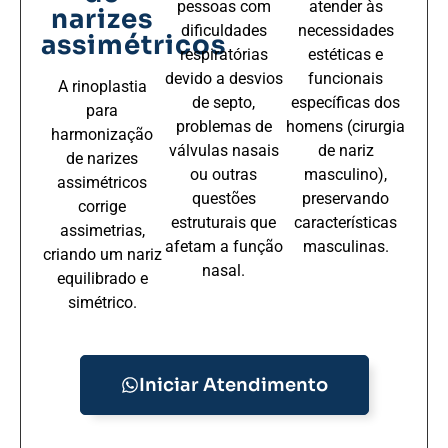
pessoas com
atender às
narizes
dificuldades
necessidades
assimétricos
respiratórias
estéticas e
devido a desvios
funcionais
A rinoplastia
de septo,
específicas dos
para
problemas de
homens (cirurgia
harmonização
válvulas nasais
de nariz
de narizes
ou outras
masculino),
assimétricos
questões
preservando
corrige
estruturais que
características
assimetrias,
afetam a função
masculinas.
criando um nariz
nasal.
equilibrado e
simétrico.
Iniciar Atendimento