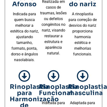
Realizada em
Afonso
do nariz
casos de
traumas, lesões
Indicada para
A rinoplastia
ou defeitos
quem busca
para correção de
congênitos no
melhorar a
desvios do nariz
nariz, visando
estética do nariz,
proporciona
restaurar a
ajustando
harmonia
estrutura e
tamanho,
estética e
aparência
formato, ponta,
melhorias
natural.
dorso e ângulos
funcionais.
nasolabiais.
Rinoplastia
Rinoplastia
Rinoplasti
para
Funcional
masculina
Harmonização
Indicada para
Adaptada para
de