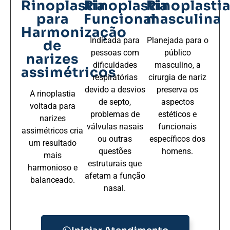
Rinoplastia
Rinoplastia
Rinoplasti
para
Funcional
masculina
Harmonização
Indicada para
Planejada para o
de
pessoas com
público
narizes
dificuldades
masculino, a
assimétricos
respiratórias
cirurgia de nariz
devido a desvios
preserva os
A rinoplastia
de septo,
aspectos
voltada para
problemas de
estéticos e
narizes
válvulas nasais
funcionais
assimétricos cria
ou outras
específicos dos
um resultado
questões
homens.
mais
estruturais que
harmonioso e
afetam a função
balanceado.
nasal.