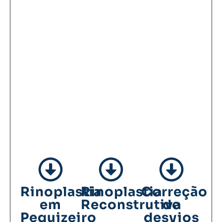
Rinoplastia
Rinoplastia
Correção
em
Reconstrutiva
de
Pequizeiro
desvios