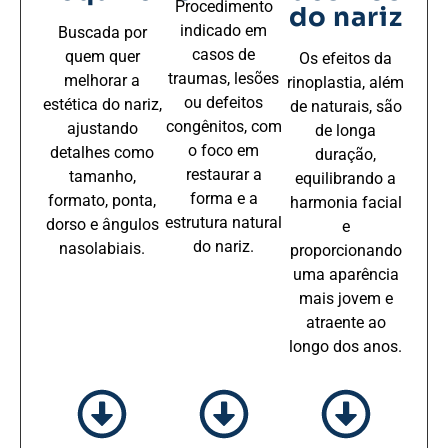
Procedimento
do nariz
indicado em
Buscada por
casos de
quem quer
Os efeitos da
traumas, lesões
melhorar a
rinoplastia, além
ou defeitos
estética do nariz,
de naturais, são
congênitos, com
ajustando
de longa
o foco em
detalhes como
duração,
restaurar a
tamanho,
equilibrando a
forma e a
formato, ponta,
harmonia facial
estrutura natural
dorso e ângulos
e
do nariz.
nasolabiais.
proporcionando
uma aparência
mais jovem e
atraente ao
longo dos anos.