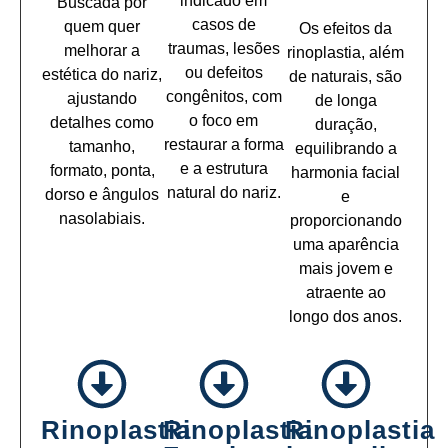
indicado em
Buscada por
casos de
quem quer
Os efeitos da
traumas, lesões
melhorar a
rinoplastia, além
ou defeitos
estética do nariz,
de naturais, são
congênitos, com
ajustando
de longa
o foco em
detalhes como
duração,
restaurar a forma
tamanho,
equilibrando a
e a estrutura
formato, ponta,
harmonia facial
natural do nariz.
dorso e ângulos
e
nasolabiais.
proporcionando
uma aparência
mais jovem e
atraente ao
longo dos anos.
Rinoplastia
Rinoplastia
Rinoplastia