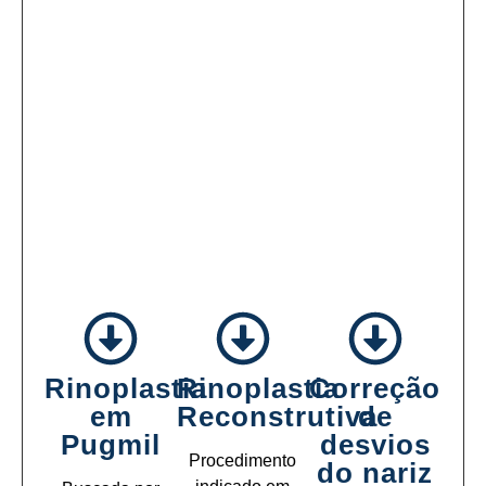
Rinoplastia
Rinoplastia
Correção
em
Reconstrutiva
de
Pugmil
desvios
Procedimento
do nariz