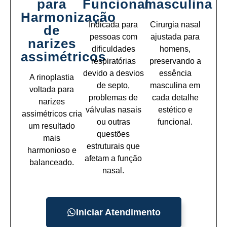
para
Funcional
masculina
Harmonização
Indicada para
Cirurgia nasal
de
pessoas com
ajustada para
narizes
dificuldades
homens,
assimétricos
respiratórias
preservando a
devido a desvios
essência
A rinoplastia
de septo,
masculina em
voltada para
problemas de
cada detalhe
narizes
válvulas nasais
estético e
assimétricos cria
ou outras
funcional.
um resultado
questões
mais
estruturais que
harmonioso e
afetam a função
balanceado.
nasal.
Iniciar Atendimento