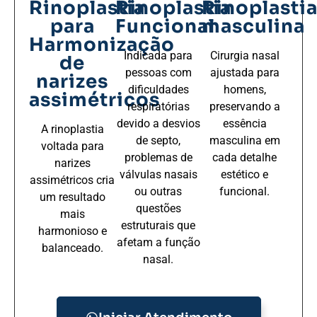
Rinoplastia
Rinoplastia
Rinoplasti
para
Funcional
masculina
Harmonização
Indicada para
Cirurgia nasal
de
pessoas com
ajustada para
narizes
dificuldades
homens,
assimétricos
respiratórias
preservando a
devido a desvios
essência
A rinoplastia
de septo,
masculina em
voltada para
problemas de
cada detalhe
narizes
válvulas nasais
estético e
assimétricos cria
ou outras
funcional.
um resultado
questões
mais
estruturais que
harmonioso e
afetam a função
balanceado.
nasal.