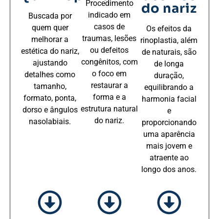
Procedimento
do nariz
indicado em
Buscada por
casos de
quem quer
Os efeitos da
traumas, lesões
melhorar a
rinoplastia, além
ou defeitos
estética do nariz,
de naturais, são
congênitos, com
ajustando
de longa
o foco em
detalhes como
duração,
restaurar a
tamanho,
equilibrando a
forma e a
formato, ponta,
harmonia facial
estrutura natural
dorso e ângulos
e
do nariz.
nasolabiais.
proporcionando
uma aparência
mais jovem e
atraente ao
longo dos anos.