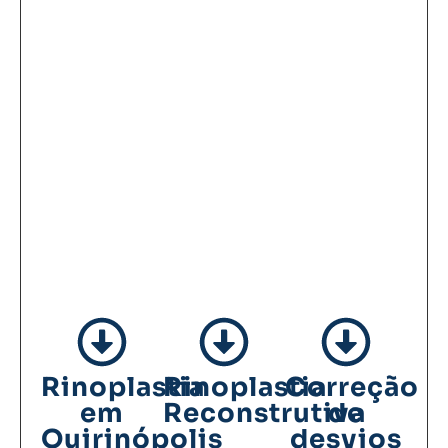
Rinoplastia
Rinoplastia
Correção
em
Reconstrutiva
de
Quirinópolis
desvios